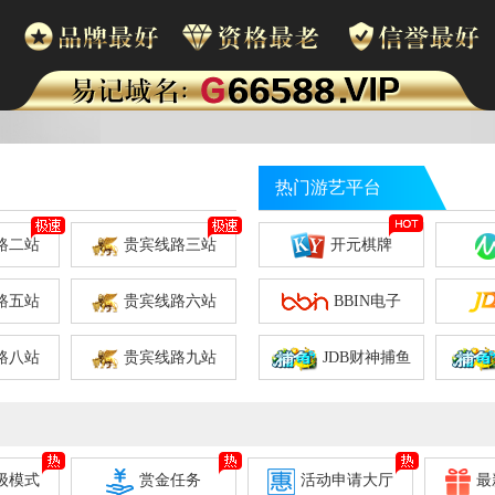
热门游艺平台
路二站
贵宾线路三站
开元棋牌
路五站
贵宾线路六站
BBIN电子
路八站
贵宾线路九站
JDB财神捕鱼
级模式
赏金任务
活动申请大厅
最