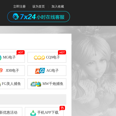
立即注册
|
设为首页
|
加入收藏
MG电子
CQ9电子
JDB电子
AG电子
FG美人捕鱼
MW千炮捕鱼
新优惠活动
手机APP下载